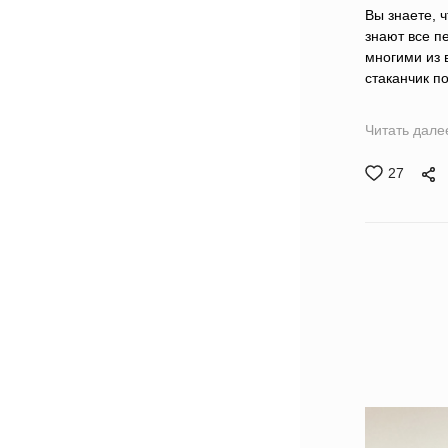
Вы знаете, 
знают все п
многими из в
стаканчик по
Читать дале
27