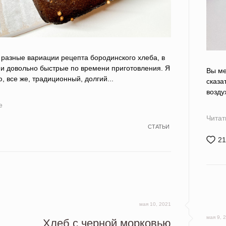
разные вариации рецепта бородинского хлеба, в
и довольно быстрые по времени приготовления. Я
Вы ме
, все же, традиционный, долгий...
сказа
возду
е
Читат
СТАТЬИ
21
мая 10, 2021
мая 9, 
Хлеб с черной морковью