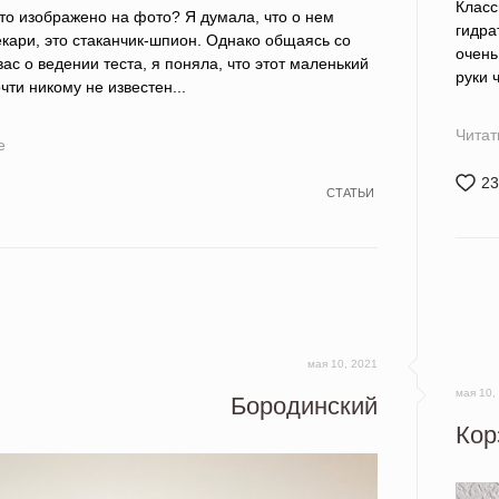
Класс
что изображено на фото? Я думала, что о нем
гидра
екари, это стаканчик-шпион. Однако общаясь со
очень
ас о ведении теста, я поняла, что этот маленький
руки 
чти никому не известен... ⠀
Читат
е
23
СТАТЬИ
мая 10, 2021
мая 10,
Бородинский
Кор