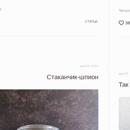
е
Читат
СТАТЬИ
38
мая 26, 2021
мая 10,
Стаканчик-шпион
Так