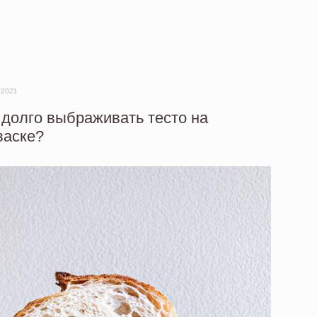
 2021
 долго выбраживать тесто на
васке?