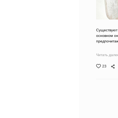
Существуют 
основном он
предпочитаю
Читать дале
23